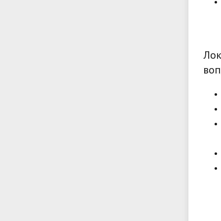
Лок
воп