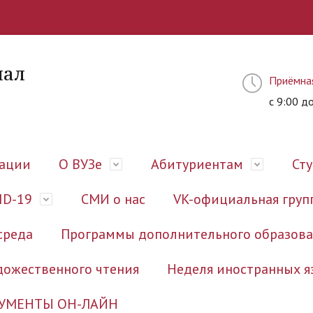
иал
Приёмна
с 9:00 д
зации
О ВУЗе
Абитуриентам
Ст
ID-19
СМИ о нас
VK-официальная груп
среда
Программы дополнительного образов
дожественного чтения
Неделя иностранных я
УМЕНТЫ ОН-ЛАЙН