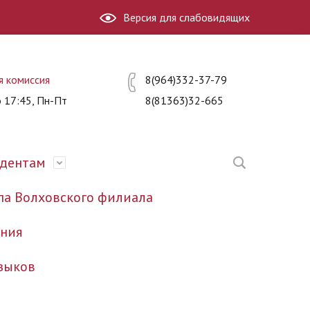
Версия для слабовидящих
я комиссия
8(964)332-37-79
о 17:45, Пн-Пт
8(81363)32-665
удентам
па Волховского филиала
ания
зыков