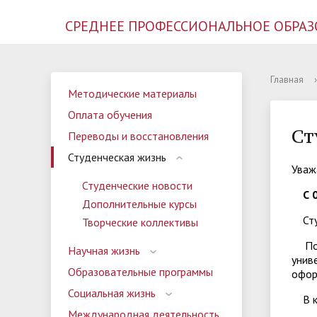
СРЕДНЕЕ ПРОФЕССИОНАЛЬНОЕ ОБРАЗ
Новости филиала
Документы и справки
Методические материалы
Центр содействия занятости
Приказы и распоряжения
Прием документов
Кафедр
Дни кон
Оплата 
Совет м
Профила
Педагог
Главная
›
Методические материалы
инфекци
город Волхов
Дополнительное образование
Научная жизнь
Отзывы выпускников
Библиот
Прием н
Образов
Семинар
Оплата обучения
Ст
Объявления
Общежитие
Иностранным студентам
Приемна
Доступ 
Переводы и восстановления
сервиса
Студенческая жизнь
Списки поступающих
Олимпи
Уваж
Студенческие новости
С 
Дополнительные курсы
Студ
Творческие коллективы
П
Научная жизнь
унив
Образовательные программы
офор
Социальная жизнь
В ка
Международная деятельность