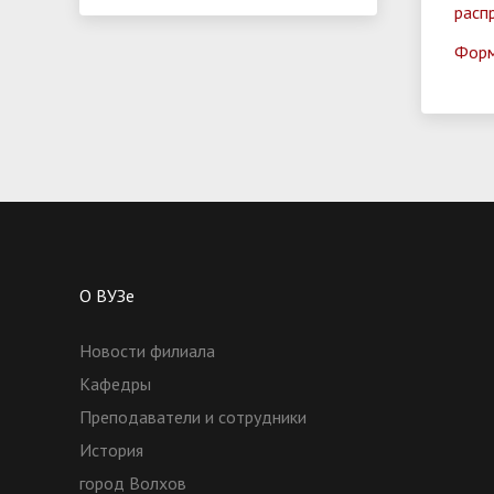
расп
Форм
О ВУЗе
Новости филиала
Кафедры
Преподаватели и сотрудники
История
город Волхов