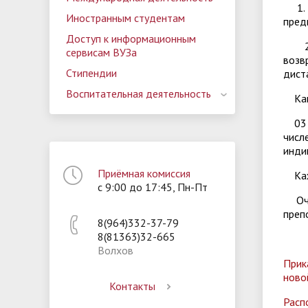
1. М
Иностранным студентам
пред
Доступ к информационным
2. У
сервисам ВУЗа
возв
Стипендии
дист
Воспитательная деятельность
Как 
03 ф
числ
инди
Приёмная комиссия
Кажд
с 9:00 до 17:45, Пн-Пт
Оч
преп
8(964)332-37-79
8(81363)32-665
Волхов
Прик
ново
Контакты
Расп