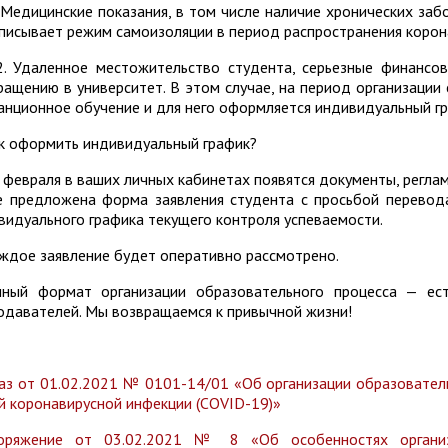
едицинские показания, в том числе наличие хронических заб
писывает режим самоизоляции в период распространения корон
даленное местожительство студента, серьезные финансовы
ращению в университет. В этом случае, на период организации
анционное обучение и для него оформляется индивидуальный гр
оформить индивидуальный график?
евраля в ваших личных кабинетах появятся документы, реглам
е предложена форма заявления студента с просьбой перевод
видуального графика текущего контроля успеваемости.
ое заявление будет оперативно рассмотрено.
ный формат организации образовательного процесса — ест
одавателей. Мы возвращаемся к привычной жизни!
аз от 01.02.2021 № 0101-14/01 «Об организации образователь
й коронавирусной инфекции (COVID-19)»
оряжение от 03.02.2021 № 8 «Об особенностях организ