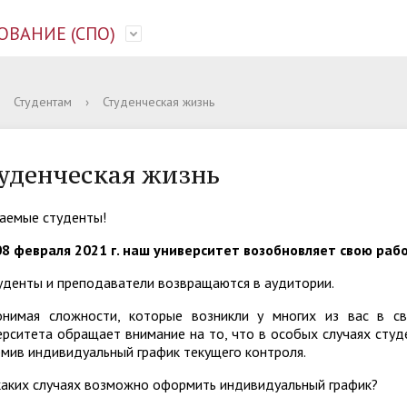
ОВАНИЕ (СПО)
ы
сультаций по приему
обучения
олодых ученых
ктика кроновирусной
ический состав
Преподаватели и сотрудник
Правила приема
Переводы и восстановления
Ассоциация выпускников
Рекомендации
Студентам
›
Студенческая жизнь
и
РОСПОТРЕБНАДЗОРА
ека
а очную форму обучения
ательные программы
ы и тренинги
Контакты
Прием на заочную форму об
Социальная жизнь
Вакансии
уденческая жизнь
я комиссия
к информационным
Приказы о зачислении
Стипендии
м ВУЗа
ада
Интенсивы по подготовке к
аемые студенты!
08 февраля 2021 г. наш университет возобновляет свою раб
енты и преподаватели возвращаются в аудитории.
онимая сложности, которые возникли у многих из вас в св
ерситета обращает внимание на то, что в особых случаях сту
мив индивидуальный график текущего контроля.
ких случаях возможно оформить индивидуальный график?