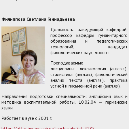
Филиппова Светлана Геннадьевна
Должность: заведующий кафедрой,
профессор кафедры гуманитарного
образования и педагогических
технологий, кандидат
филологических наук, доцент
Преподаваемые
дисциплины: лексикология (англ.яз.),
стилистика (англ.яз.), филологический
анализ текста (англ.яз.), практика
устной и письменной речи (англ.яз.).
Направления подготовки специальности: английский язык и
методика воспитательной работы, 10.02.04 — германские
языки
Работает в вузе с 2001 г.
https://atlas.herzen.spb.ru/teacher.php?id=4185