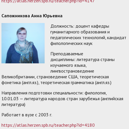
https://atlas.herzen.spb.ru/teacher.php?id=4147
Сапожникова Анна Юрьевна
Должность: доцент кафедры
гуманитарного образования и
педагогических технологий, кандидат
филологических наук
Преподаваемые
дисциплины: литература страны
изучаемого языка,
лингвострановедение
Великобритании, страноведение США, теоретическая
фонетика (англ.яз.), теоретическая грамматика (англ.яз.)
Направления подготовки специальности: филология,
10.01.03 — литература народов стран зарубежья (английская
литература)
Работает в вузе с 2003 г.
https://atlas.herzen.spb.ru/teacher.php?id=4180